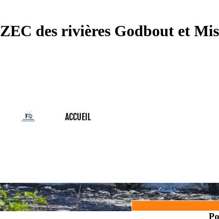
- Bienvenue à la ZEC des rivières Godbou
ZEC des rivières Godbout et Mis
ACCUEIL
Po