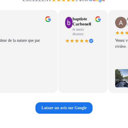
baptiste
Carbonell
l
le mois
★★
dernier
★★★★★
ndeur de la nature que par
Venez v
rivière.
Laisser un avis sur Google