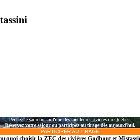
t et Mistassini -
tassini
Pêchez le saumon sur l'une des meilleures rivières du Québec.
Réservez votre séjour ou participez au tirage dès aujourd'hui.
PARTICIPER AU TIRAGE
urquoi choisir la ZEC des rivières Godbout et Mistassi