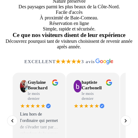
Nature préservée
Des paysages parmi les plus beaux de la Côte-Nord.
Facile d'accès
À proximité de Baie-Comeau.
Réservation en ligne
Simple, rapide et sécurisée.
Ce que nos visiteurs disent de leur expérience
Découvrez pourquoi tant de visiteurs choisissent de revenir année
après année.
★★★★★
EXCELLENT
3 avis
Guylaine
baptiste
Bouchard
Carbonell
le mois
le mois
dernier
dernier
★★★★★
★★★★★
★★
Lieu hors de
Venez
l'ordinaire qui permet
l’expé
de s'évader tant par la
pêche
splendeur de la nature
notre