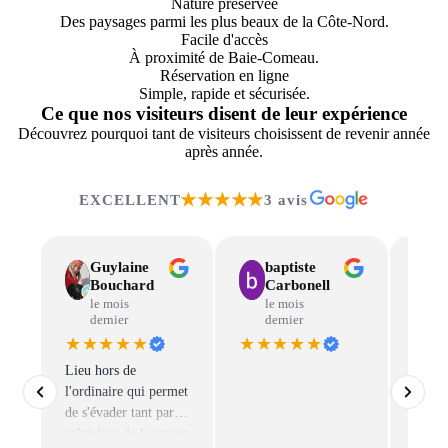
Nature préservée
Des paysages parmi les plus beaux de la Côte-Nord.
Facile d'accès
À proximité de Baie-Comeau.
Réservation en ligne
Simple, rapide et sécurisée.
Ce que nos visiteurs disent de leur expérience
Découvrez pourquoi tant de visiteurs choisissent de revenir année
après année.
★★★★★
EXCELLENT
3 avis
Guylaine
baptiste
Bouchard
Carbonell
le mois
le mois
dernier
dernier
★★★★★
★★★★★
★★
Lieu hors de
Venez
l'ordinaire qui permet
l’expé
de s'évader tant par la
pêche
splendeur de la nature
notre