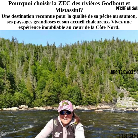
Pourquoi choisir la ZEC des rivières Godbout et
PÊCHE AU SA
Mistassini?
Une destination reconnue pour la qualité de sa pêche au saumon,
ses paysages grandioses et son accueil chaleureux. Vivez une
expérience inoubliable au cœur de la Côte-Nord.
DROITS D'ACCÈS 
HÉBERGEM