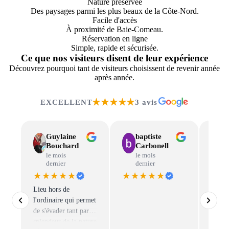
Nature préservée
Des paysages parmi les plus beaux de la Côte-Nord.
Facile d'accès
À proximité de Baie-Comeau.
Réservation en ligne
Simple, rapide et sécurisée.
Ce que nos visiteurs disent de leur expérience
Découvrez pourquoi tant de visiteurs choisissent de revenir année
après année.
★★★★★
EXCELLENT
3 avis
Guylaine
baptiste
Bouchard
Carbonell
le mois
le mois
dernier
dernier
★★★★★
★★★★★
★★
Lieu hors de
Venez
l'ordinaire qui permet
l’expé
de s'évader tant par la
pêche
splendeur de la nature
notre