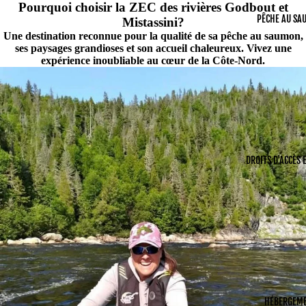
Pourquoi choisir la ZEC des rivières Godbout et
PÊCHE AU SA
Mistassini?
Une destination reconnue pour la qualité de sa pêche au saumon,
ses paysages grandioses et son accueil chaleureux. Vivez une
expérience inoubliable au cœur de la Côte-Nord.
DROITS D'ACCÈS 
HÉBERGEM