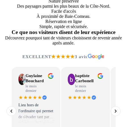
Nature préservée
Des paysages parmi les plus beaux de la Côte-Nord.
Facile d'accès
À proximité de Baie-Comeau.
Réservation en ligne
Simple, rapide et sécurisée.
Ce que nos visiteurs disent de leur expérience
Découvrez pourquoi tant de visiteurs choisissent de revenir année
après année.
★★★★★
EXCELLENT
3 avis
Guylaine
baptiste
Bouchard
Carbonell
le mois
le mois
dernier
dernier
★★★★★
★★★★★
★★
Lieu hors de
Venez
l'ordinaire qui permet
l’expé
de s'évader tant par la
pêche
splendeur de la nature
notre