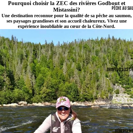
Pourquoi choisir la ZEC des rivières Godbout et
PÊCHE AU SA
Mistassini?
Une destination reconnue pour la qualité de sa pêche au saumon,
ses paysages grandioses et son accueil chaleureux. Vivez une
expérience inoubliable au cœur de la Côte-Nord.
DROITS D'ACCÈS 
HÉBERGEM