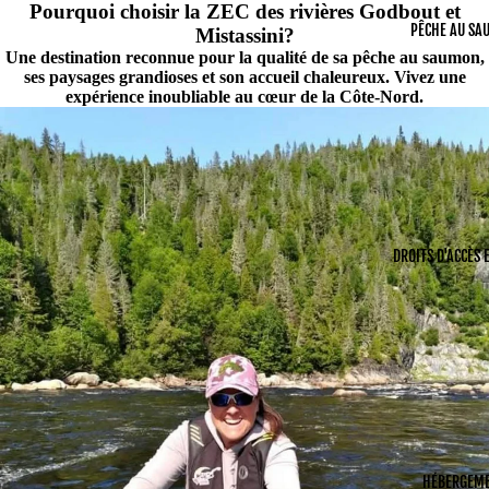
Pourquoi choisir la ZEC des rivières Godbout et
PÊCHE AU SA
Mistassini?
Une destination reconnue pour la qualité de sa pêche au saumon,
ses paysages grandioses et son accueil chaleureux. Vivez une
expérience inoubliable au cœur de la Côte-Nord.
DROITS D'ACCÈS 
HÉBERGEM