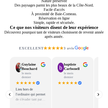
Nature préservée
Des paysages parmi les plus beaux de la Côte-Nord.
Facile d'accès
À proximité de Baie-Comeau.
Réservation en ligne
Simple, rapide et sécurisée.
Ce que nos visiteurs disent de leur expérience
Découvrez pourquoi tant de visiteurs choisissent de revenir année
après année.
★★★★★
EXCELLENT
3 avis
Guylaine
baptiste
Bouchard
Carbonell
le mois
le mois
dernier
dernier
★★★★★
★★★★★
★★
Lieu hors de
Venez
l'ordinaire qui permet
l’expé
de s'évader tant par la
pêche
splendeur de la nature
notre