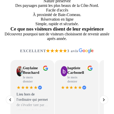
Nature préservée
Des paysages parmi les plus beaux de la Côte-Nord.
Facile d'accès
À proximité de Baie-Comeau.
Réservation en ligne
Simple, rapide et sécurisée.
Ce que nos visiteurs disent de leur expérience
Découvrez pourquoi tant de visiteurs choisissent de revenir année
après année.
★★★★★
EXCELLENT
3 avis
Guylaine
baptiste
Bouchard
Carbonell
le mois
le mois
dernier
dernier
★★★★★
★★★★★
★★
Lieu hors de
Venez
l'ordinaire qui permet
l’expé
de s'évader tant par la
pêche
splendeur de la nature
notre