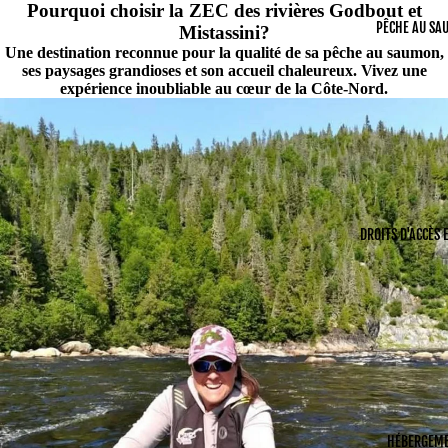
Pourquoi choisir la ZEC des rivières Godbout et
PÊCHE AU SA
Mistassini?
Une destination reconnue pour la qualité de sa pêche au saumon,
ses paysages grandioses et son accueil chaleureux. Vivez une
expérience inoubliable au cœur de la Côte-Nord.
DROITS D'ACCÈS 
HÉBERGEM